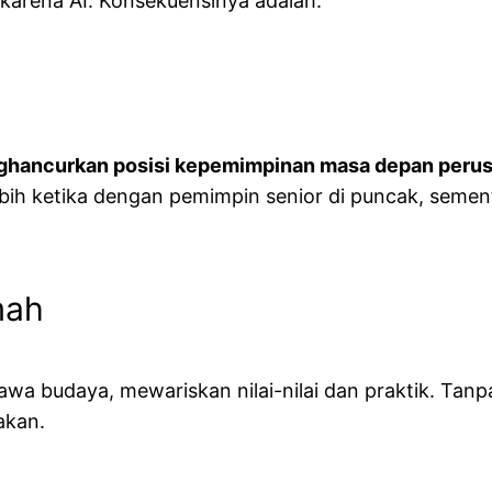
 karena AI. Konsekuensinya adalah:
ghancurkan posisi kepemimpinan masa depan peru
ebih ketika dengan pemimpin senior di puncak, seme
mah
wa budaya, mewariskan nilai-nilai dan praktik. Tan
dakan.