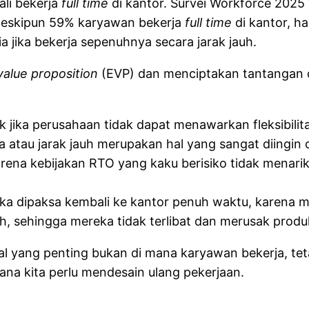
li bekerja
full time
di kantor. Survei Workforce 2025 
meskipun 59% karyawan bekerja
full time
di kantor, 
 jika bekerja sepenuhnya secara jarak jauh.
alue proposition
(EVP) dan menciptakan tantangan di
jika perusahaan tidak dapat menawarkan fleksibilitas
da atau jarak jauh merupakan hal yang sangat diingin
na kebijakan RTO yang kaku berisiko tidak menarik 
 jika dipaksa kembali ke kantor penuh waktu, karena
, sehingga mereka tidak terlibat dan merusak produk
l yang penting bukan di mana karyawan bekerja, tetap
na kita perlu mendesain ulang pekerjaan.