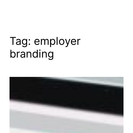
Skip
to
content
Tag:
employer
branding